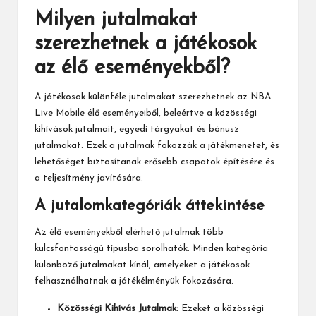
Milyen jutalmakat
szerezhetnek a játékosok
az élő eseményekből?
A játékosok különféle jutalmakat szerezhetnek az NBA
Live Mobile élő eseményeiből, beleértve a közösségi
kihívások jutalmait, egyedi tárgyakat és bónusz
jutalmakat. Ezek a jutalmak fokozzák a játékmenetet, és
lehetőséget biztosítanak erősebb csapatok építésére és
a teljesítmény javítására.
A jutalomkategóriák áttekintése
Az élő eseményekből elérhető jutalmak több
kulcsfontosságú típusba sorolhatók. Minden kategória
különböző jutalmakat kínál, amelyeket a játékosok
felhasználhatnak a játékélményük fokozására.
Közösségi Kihívás Jutalmak:
Ezeket a közösségi