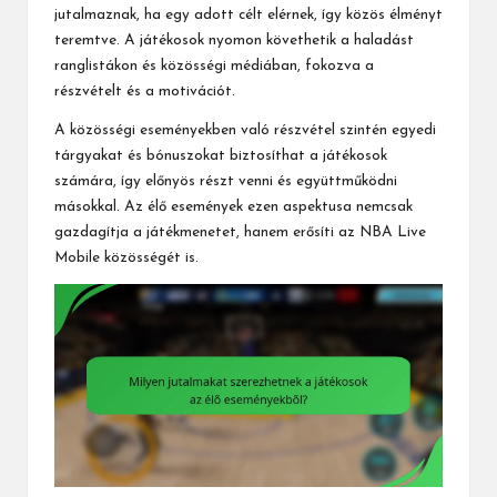
jutalmaznak, ha egy adott célt elérnek, így közös élményt
teremtve. A játékosok nyomon követhetik a haladást
ranglistákon és közösségi médiában, fokozva a
részvételt és a motivációt.
A közösségi eseményekben való részvétel szintén egyedi
tárgyakat és bónuszokat biztosíthat a játékosok
számára, így előnyös részt venni és együttműködni
másokkal. Az élő események ezen aspektusa nemcsak
gazdagítja a játékmenetet, hanem erősíti az NBA Live
Mobile közösségét is.