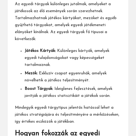
Az egyedi tárgyak különleges jutalmak, amelyeket a
játékosok az élő események során szerezhetnek.
Tartalmazhatnak játékos kártyákat, mezöket és egyéb
gyűjthető tárgyakat, amelyek egyedi játékmeneti
előnyöket kínálnak. Az egyedi tárgyak fő típusai a
következők:
Játékos Kártyák:
Különleges kártyák, amelyek
egyedi tulajdonságokat vagy képességeket
tartalmaznak.
Mezök:
Exkluzív csapat egyenruhák, amelyek
növelhetik a játékos teljesítményét.
Boost Tárgyak:
Ideiglenes fejlesztések, amelyek
javítják a játékos statisztikáit a játékok során.
Mindegyik egyedi tárgytípus jelentős hatással lehet a
játékos stratégiájára és teljesítményére a mérkőzéseken,
így értékes eszközök a játékban.
Hogyan fokozzák az egyedi