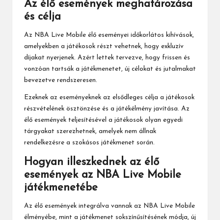
Az élő események meghatározása
és célja
Az
NBA Live Mobile élő
eseményei időkorlátos kihívások,
amelyekben a játékosok részt vehetnek, hogy exkluzív
díjakat nyerjenek. Azért lettek tervezve, hogy frissen és
vonzóan tartsák a játékmenetet, új célokat és jutalmakat
bevezetve rendszeresen.
Ezeknek az eseményeknek az elsődleges célja a játékosok
részvételének ösztönzése és a játékélmény javítása. Az
élő esemény
ek teljesítésével a játékosok olyan egyedi
tárgyakat szerezhetnek, amelyek nem állnak
rendelkezésre a szokásos játékmenet során.
Hogyan illeszkednek az élő
események az NBA Live Mobile
játékmenetébe
Az élő események integrálva vannak az NBA Live Mobile
élményébe, mint a játékmenet sokszínűsítésének módja, új