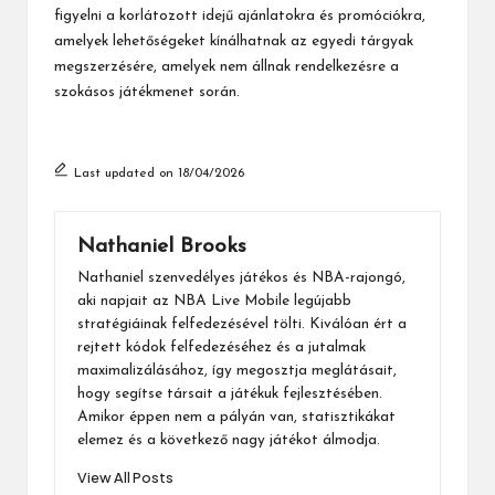
figyelni a korlátozott idejű ajánlatokra és promóciókra,
amelyek lehetőségeket kínálhatnak az egyedi tárgyak
megszerzésére, amelyek nem állnak rendelkezésre a
szokásos játékmenet során.
Last updated on 18/04/2026
Nathaniel Brooks
Nathaniel szenvedélyes játékos és NBA-rajongó,
aki napjait az NBA Live Mobile legújabb
stratégiáinak felfedezésével tölti. Kiválóan ért a
rejtett kódok felfedezéséhez és a jutalmak
maximalizálásához, így megosztja meglátásait,
hogy segítse társait a játékuk fejlesztésében.
Amikor éppen nem a pályán van, statisztikákat
elemez és a következő nagy játékot álmodja.
View All Posts