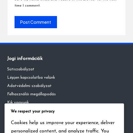
time I comment.
Jogi információk
Sütiszabályzat
Lépjen kapcsolatba velünk
Adatvédelmi szabályzat
Felhasználói megállapodás
Kik vagyunk
We respect your privacy
Kategóriák
Cookies help us improve your experience, deliver
personalized content, and analyze traffic. You