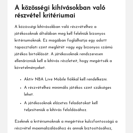
A közösségi kihívásokban való
részvétel kritériumai
A közösségi kihívásokban való részvételhez a
játékosoknak általában meg kell felelniük bizonyos
kritériumoknak. Ez magában foglalhatja egy adott
tapasztalati szint meglétét vagy egy bizonyos számú
játékos birtoklását. A játékosoknak rendszeresen
ellenőrizniük kell a kihívás részleteit, hogy megértsék a
követelményeket.
Aktív NBA Live Mobile fiókkal kell rendelkezni.
A részvételhez minimális játékos szint szükséges
lehet.
A játékosoknak előzetes feladatokat kell
teljesíteniük a kihívás feloldásához.
Ezeknek a kritériumoknak a megértése kulcsfontosságú a
részvétel maximalizálásához és annak biztosításához,