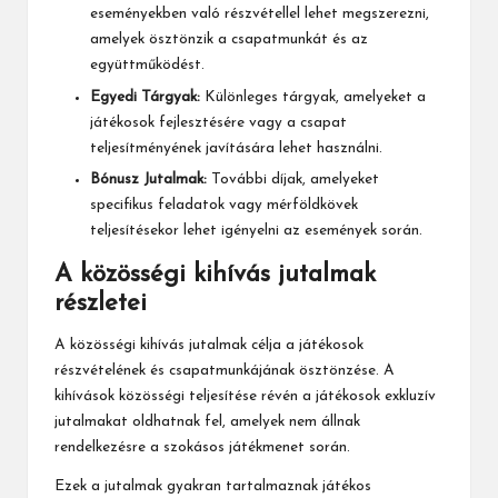
eseményekben való részvétellel lehet megszerezni,
amelyek ösztönzik a csapatmunkát és az
együttműködést.
Egyedi Tárgyak:
Különleges tárgyak, amelyeket a
játékosok fejlesztésére vagy a csapat
teljesítményének javítására lehet használni.
Bónusz Jutalmak:
További díjak, amelyeket
specifikus feladatok vagy mérföldkövek
teljesítésekor lehet igényelni az események során.
A közösségi kihívás jutalmak
részletei
A közösségi kihívás jutalmak célja a játékosok
részvételének és csapatmunkájának ösztönzése. A
kihívások közösségi
teljesítése révén a játékosok exkluzív
jutalmakat oldhatnak fel, amelyek nem állnak
rendelkezésre a szokásos játékmenet során.
Ezek a jutalmak gyakran tartalmaznak játékos