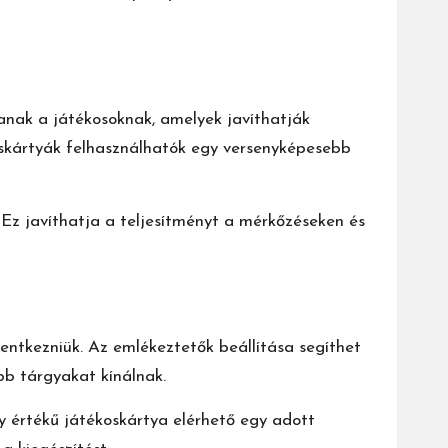
tanak a játékosoknak, amelyek javíthatják
koskártyák felhasználhatók egy versenyképesebb
 Ez javíthatja a teljesítményt a mérkőzéseken és
entkezniük. Az emlékeztetők beállítása segíthet
bb tárgyakat kínálnak.
y értékű játékoskártya elérhető egy adott