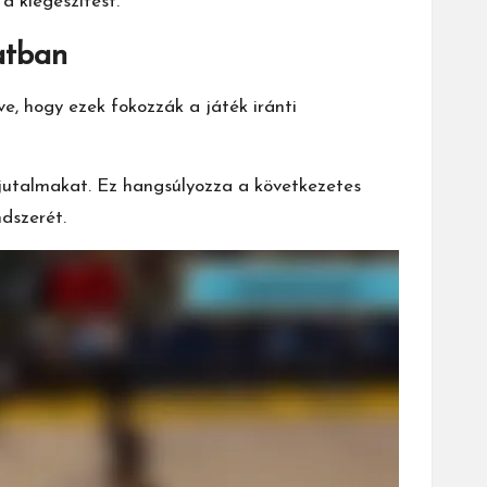
a kiegészítést.
atban
e, hogy ezek fokozzák a játék iránti
s jutalmakat. Ez hangsúlyozza a következetes
dszerét.