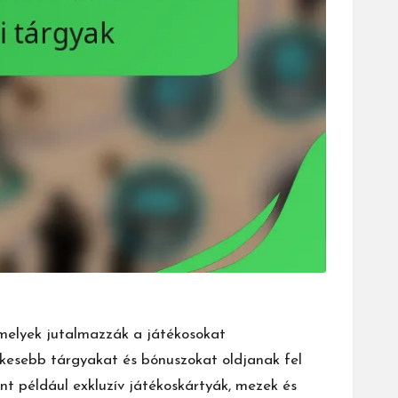
amelyek jutalmazzák a játékosokat
ékesebb tárgyakat és bónuszokat oldjanak fel
mint például exkluzív játékoskártyák, mezek és