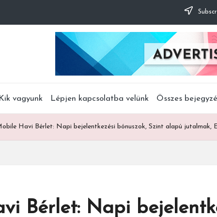
Subscr
Kik vagyunk
Lépjen kapcsolatba velünk
Összes bejegyz
bile Havi Bérlet: Napi bejelentkezési bónuszok, Szint alapú jutalmak, 
i Bérlet: Napi bejelentk