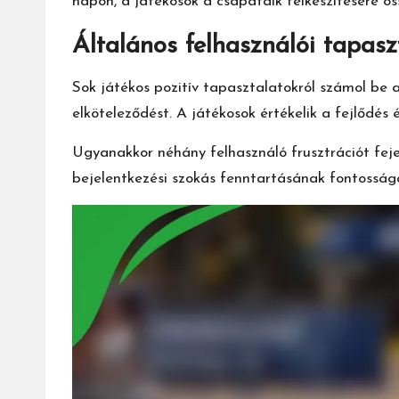
napon, a játékosok a csapataik felkészítésére ös
Általános felhasználói tapas
Sok játékos pozitív tapasztalatokról számol be 
elköteleződést. A játékosok értékelik a fejlődés
Ugyanakkor néhány felhasználó frusztrációt feje
bejelentkezési szokás fenntartásának fontosság