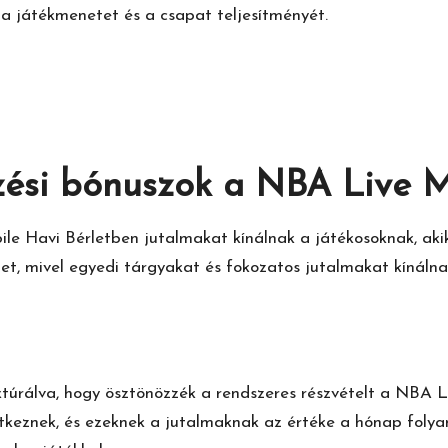
a játékmenetet és a csapat teljesítményét.
zési bónuszok a NBA Live M
ile
Havi Bérletben jutalmakat kínálnak a játékosoknak, aki
t, mivel egyedi tárgyakat és fokozatos jutalmakat kínálnak
túrálva, hogy ösztönözzék a rendszeres részvételt a
NBA L
tkeznek, és ezeknek a jutalmaknak az értéke a hónap folya