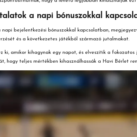
szpontosíthatnak, hogy a lehető legjobban kihasználják ezt 
ztalatok a napi bónuszokkal kapcsol
a napi bejelentkezési bónuszokkal kapcsolatban, megjegyezv
 érzését és a következetes játékból származó jutalmakat.
z ki, amikor kihagynak egy napot, és elveszítik a fokozato
át, hogy teljes mértékben kihasználhassák a
Havi Bérlet
ren