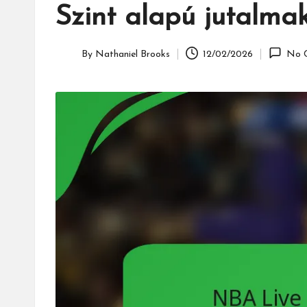
Szint alapú jutalma
By
Nathaniel Brooks
12/02/2026
No 
Posted
by