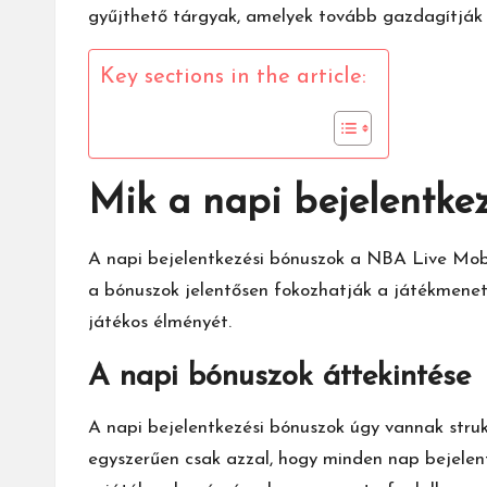
gyűjthető tárgyak, amelyek tovább gazdagítják 
Key sections in the article:
Mik a napi bejelentke
A napi bejelentkezési bónuszok a
NBA Live Mob
a bónuszok jelentősen fokozhatják a játékmenete
játékos élményét.
A napi bónuszok áttekintése
A napi bejelentkezési bónuszok úgy vannak struk
egyszerűen csak azzal, hogy minden nap bejelen