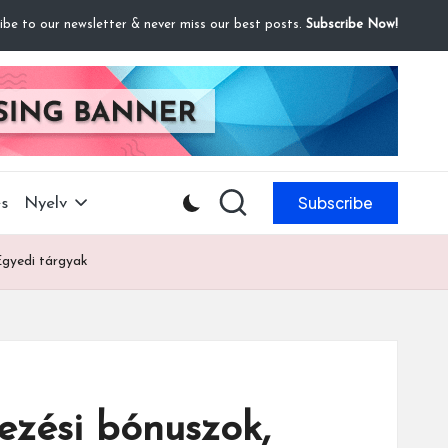
ibe to our newsletter & never miss our best posts.
Subscribe Now!
Subscribe
és
Nyelv
Egyedi tárgyak
ezési bónuszok,