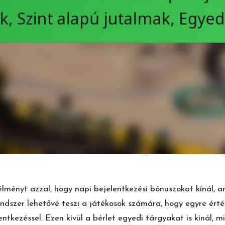
lményt azzal, hogy napi bejelentkezési bónuszokat kínál, 
endszer lehetővé teszi a játékosok számára, hogy egyre ért
entkezéssel. Ezen kívül a bérlet egyedi tárgyakat is kínál, 