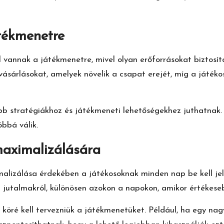
tékmenetre
l vannak a játékmenetre, mivel olyan erőforrásokat biztosí
a vásárlásokat, amelyek növelik a csapat erejét, míg a játé
bb stratégiákhoz és játékmeneti lehetőségekhez juthatnak.
bbá válik.
maximalizálására
alizálása érdekében a játékosoknak minden nap be kell jel
a jutalmakról, különösen azokon a napokon, amikor értékese
köré kell tervezniük a játékmenetüket. Például, ha egy nag