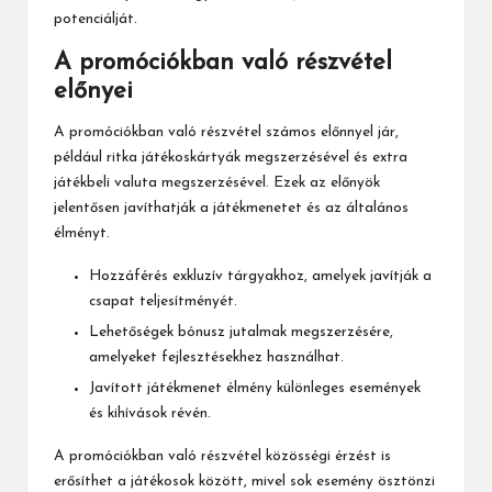
potenciálját.
A promóciókban való részvétel
előnyei
A promóciókban való részvétel számos előnnyel jár,
például ritka játékoskártyák megszerzésével és extra
játékbeli valuta megszerzésével. Ezek az előnyök
jelentősen javíthatják a játékmenetet és az általános
élményt.
Hozzáférés exkluzív tárgyakhoz, amelyek javítják a
csapat teljesítményét.
Lehetőségek
bónusz jutalmak
megszerzésére,
amelyeket fejlesztésekhez használhat.
Javított játékmenet élmény különleges események
és kihívások révén.
A promóciókban való részvétel közösségi érzést is
erősíthet a játékosok között, mivel sok esemény ösztönzi