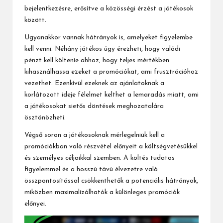
bejelentkezésre, erősítve a közösségi érzést a játékosok
között.
Ugyanakkor vannak hátrányok is, amelyeket figyelembe
kell venni. Néhány játékos úgy érezheti, hogy valódi
pénzt kell költenie ahhoz, hogy teljes mértékben
kihasználhassa ezeket a promóciókat, ami frusztrációhoz
vezethet. Ezenkívül ezeknek az ajánlatoknak a
korlátozott ideje félelmet kelthet a lemaradás miatt, ami
a játékosokat sietős döntések meghozatalára
ösztönözheti.
Végső soron a játékosoknak mérlegelniük kell a
promóciókban való részvétel előnyeit a költségvetésükkel
és személyes céljaikkal szemben. A költés tudatos
figyelemmel és a hosszú távú élvezetre való
összpontosítással csökkenthetők a potenciális hátrányok,
miközben maximalizálhatók a
különleges promóciók
előnyei.