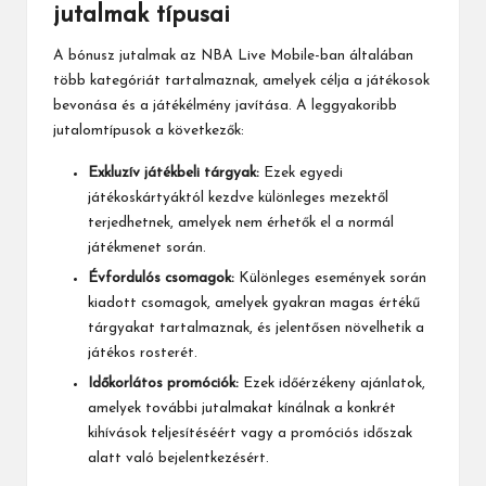
jutalmak típusai
A bónusz jutalmak az NBA Live Mobile-ban általában
több kategóriát tartalmaznak, amelyek célja a játékosok
bevonása és a játékélmény javítása. A leggyakoribb
jutalomtípusok a következők:
Exkluzív játékbeli tárgyak:
Ezek egyedi
játékoskártyáktól kezdve különleges mezektől
terjedhetnek, amelyek nem érhetők el a normál
játékmenet során.
Évfordulós csomagok:
Különleges események során
kiadott csomagok, amelyek gyakran magas értékű
tárgyakat tartalmaznak, és jelentősen növelhetik a
játékos rosterét.
Időkorlátos promóciók:
Ezek időérzékeny ajánlatok,
amelyek további jutalmakat kínálnak a konkrét
kihívások teljesítéséért vagy a promóciós időszak
alatt való bejelentkezésért.