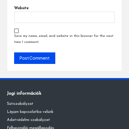
Website
Save my name, email, and website in this browser for the next
time I comment.
Jogi információk
Sütiszabályzat
Lépjen kapcsolatba velünk
Adatvédelmi szabályzat
Felhasználói megállapodás