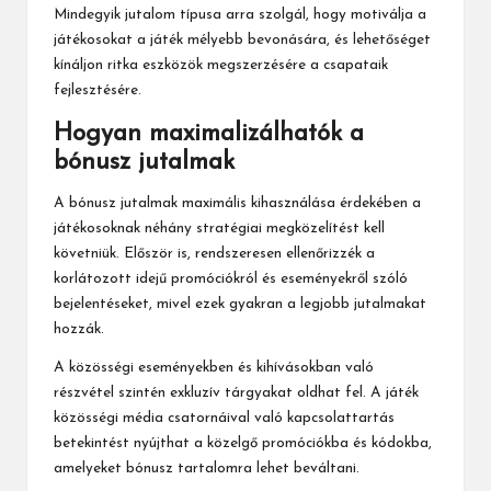
Mindegyik jutalom típusa arra szolgál, hogy motiválja a
játékosokat a játék mélyebb bevonására, és lehetőséget
kínáljon ritka eszközök megszerzésére a csapataik
fejlesztésére.
Hogyan maximalizálhatók a
bónusz jutalmak
A bónusz jutalmak maximális kihasználása érdekében a
játékosoknak néhány stratégiai megközelítést kell
követniük. Először is, rendszeresen ellenőrizzék a
korlátozott idejű
promóciókról és eseményekről szóló
bejelentéseket, mivel ezek gyakran a legjobb jutalmakat
hozzák.
A közösségi eseményekben és kihívásokban való
részvétel szintén exkluzív tárgyakat oldhat fel. A játék
közösségi média
csatornáival való kapcsolattartás
betekintést nyújthat a közelgő promóciókba és kódokba,
amelyeket bónusz tartalomra lehet beváltani.