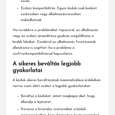
során.
Eszköz kompatibilitás: Egyes kódok csak konkrét
eszközökön vagy alkalmazásverziókon
működhetnek.
Ha továbbra is problémákat tapasztal, az alkalmazás
vagy az eszköz újraindítása gyakran megoldhatja a
kisebb hibákat. Ezenkívül az alkalmazás frissítéseinek
ellenőrzése is segíthet, ha a probléma a
szoftverkompatibilitással kapcsolatos.
A sikeres beváltás legjobb
gyakorlatai
A kódok sikeres beváltásának maximalizálása érdekében
tartsa szem előtt ezeket a legjobb gyakorlatokat:
Beváltja a kódokat, amint megkapja őket, hogy
elkerülje a lejáratot.
Kövesse a hivatalos csatornákat a kódok