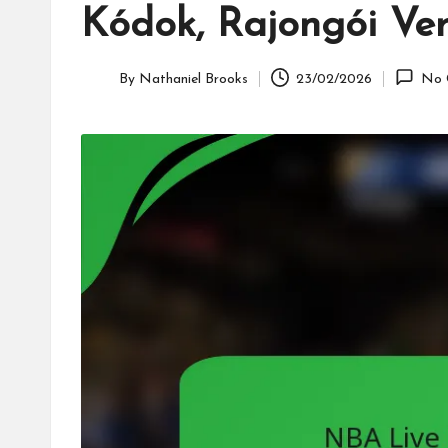
Kódok, Rajongói Ver
By
Nathaniel Brooks
23/02/2026
No 
Posted
by