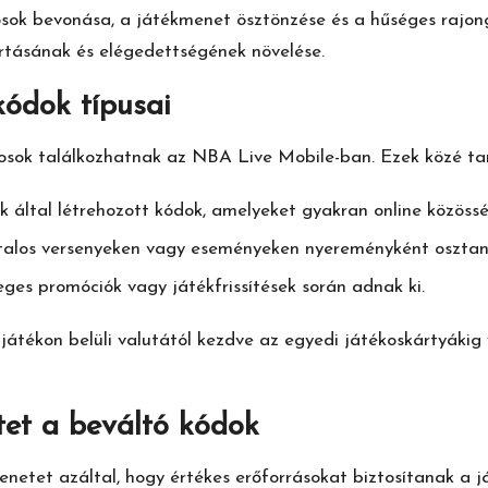
osok bevonása, a játékmenet ösztönzése és a hűséges rajon
artásának és elégedettségének növelése.
kódok típusai
ékosok találkozhatnak az NBA
Live Mobile
-ban. Ezek közé tar
k által létrehozott kódok, amelyeket gyakran online közös
alos versenyeken vagy eseményeken nyereményként osztana
eges promóciók
vagy játékfrissítések során adnak ki.
játékon belüli valutától kezdve az egyedi játékoskártyákig 
tet a beváltó kódok
enetet azáltal, hogy értékes erőforrásokat biztosítanak a 