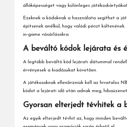
állóképességet vagy különleges játékoskártyákat
Ezeknek a kódoknak a használata segíthet a já
építsenek anélkül, hogy valódi pénzt költenének
in-game vásárlásokra.
A beváltó kódok lejárata és 
A legtöbb beváltó kód lejárati dátummal rendelk
érvényesek a kiadásukat követően.
A játékosoknak ellenőrizniük kell az hivatalos 
kódot a lejárati idő után adnak meg, hibaüzenet
Gyorsan elterjedt tévhitek a
Az egyik elterjedt tévhit az, hogy minden bevált
események vagy promóciók során érhető el.