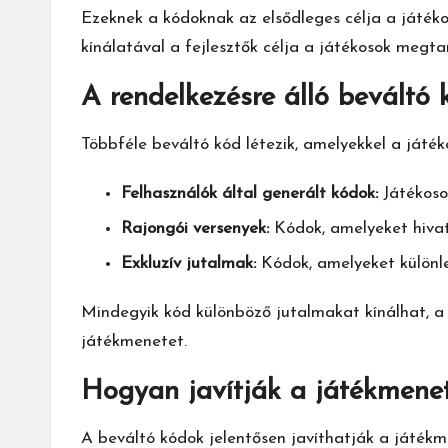
Ezeknek a kódoknak az elsődleges célja a játék
kínálatával a fejlesztők célja a játékosok megt
A rendelkezésre álló beváltó 
Többféle beváltó kód létezik, amelyekkel a ját
Felhasználók által generált kódok:
Játékoso
Rajongói versenyek:
Kódok, amelyeket hivat
Exkluzív jutalmak:
Kódok, amelyeket
különl
Mindegyik kód különböző jutalmakat kínálhat, a 
játékmenetet.
Hogyan javítják a játékmene
A beváltó kódok jelentősen javíthatják a játékm