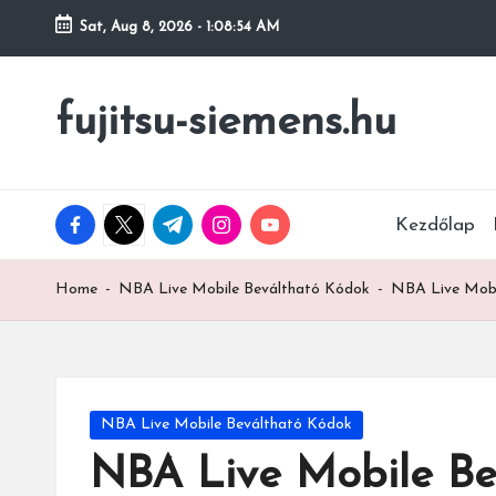
Sat, Aug 8, 2026
-
1:08:55 AM
Skip
to
fujitsu-siemens.hu
content
facebook.com
twitter.com
t.me
instagram.com
youtube.com
Kezdőlap
Home
-
NBA Live Mobile Beváltható Kódok
-
NBA Live Mobil
Posted
NBA Live Mobile Beváltható Kódok
in
NBA Live Mobile Bev