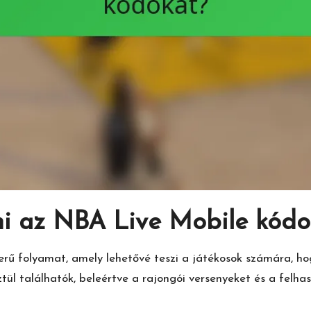
ni az NBA Live Mobile kódo
ű folyamat, amely lehetővé teszi a játékosok számára, hog
ül találhatók, beleértve a rajongói versenyeket és a felhas