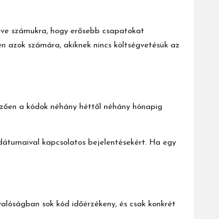
éve számukra, hogy erősebb csapatokat
en azok számára, akiknek nincs költségvetésük az
emzően a kódok néhány héttől néhány hónapig
 dátumaival kapcsolatos bejelentésekért. Ha egy
.
 valóságban sok kód időérzékeny, és csak konkrét