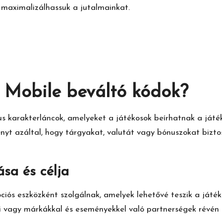
maximalizálhassuk a jutalmainkat.
 Mobile beváltó kódok?
s karakterláncok, amelyeket a játékosok beírhatnak a játé
yt azáltal, hogy tárgyakat, valutát vagy bónuszokat bizto
sa és célja
iós eszközként szolgálnak, amelyek lehetővé teszik a játé
i vagy márkákkal és eseményekkel való partnerségek révén a