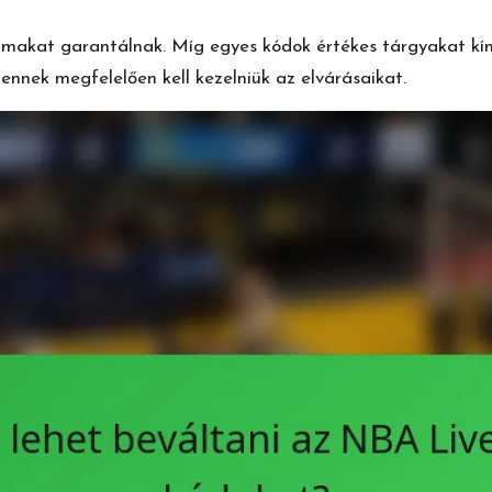
talmakat garantálnak. Míg egyes kódok értékes tárgyakat k
nnek megfelelően kell kezelniük az elvárásaikat.