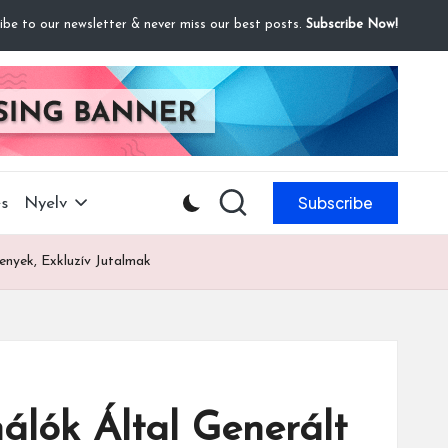
ibe to our newsletter & never miss our best posts.
Subscribe Now!
Subscribe
és
Nyelv
enyek, Exkluzív Jutalmak
álók Által Generált