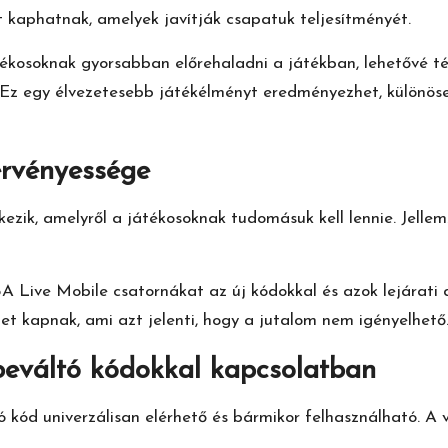
 kaphatnak, amelyek javítják csapatuk teljesítményét.
tékosoknak gyorsabban előrehaladni a játékban, lehetővé t
. Ez egy élvezetesebb játékélményt eredményezhet, különös
érvényessége
ezik, amelyről a játékosoknak tudomásuk kell lennie. Jell
NBA Live Mobile csatornákat az új kódokkal és azok lejárati
et kapnak, ami azt jelenti, hogy a jutalom nem igényelhető
 beváltó kódokkal kapcsolatban
ó kód univerzálisan elérhető és bármikor felhasználható. A