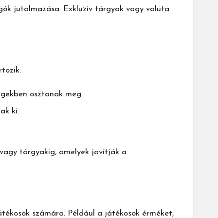
gók jutalmazása. Exkluzív tárgyak vagy valuta
tozik:
ségekben osztanak meg.
k ki.
vagy tárgyakig, amelyek javítják a
játékosok számára. Például a játékosok érméket,