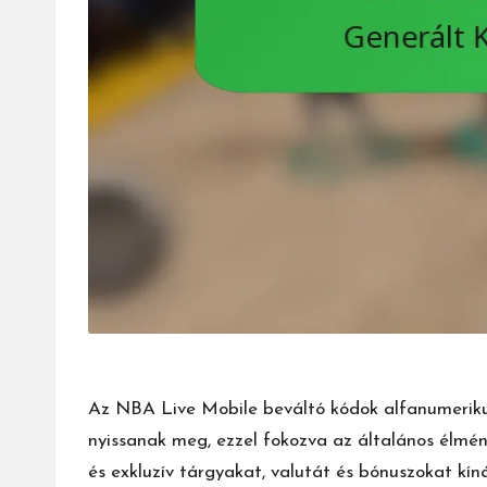
Az NBA Live Mobile beváltó kódok alfanumerikus
nyissanak meg, ezzel fokozva az általános élmén
és exkluzív tárgyakat, valutát és bónuszokat kí