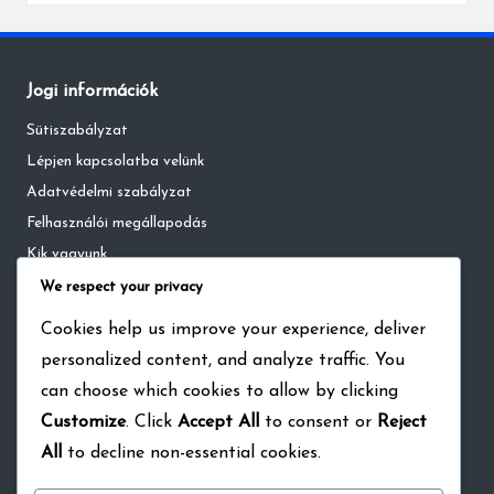
Jogi információk
Sütiszabályzat
Lépjen kapcsolatba velünk
Adatvédelmi szabályzat
Felhasználói megállapodás
Kik vagyunk
We respect your privacy
Kategóriák
Cookies help us improve your experience, deliver
personalized content, and analyze traffic. You
NBA Live Mobile Beváltható Kódok
can choose which cookies to allow by clicking
NBA Live Mobile Élő Esemény Díjak
Customize
. Click
Accept All
to consent or
Reject
NBA Live Mobile Havi Bérlet Bónuszok
All
to decline non-essential cookies.