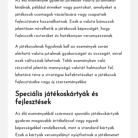
Az élő események gyakran játékbeli valuta jutalmakat
kínálnak, például érméket vagy pontokat, amelyeket a
játékosok csomagok vásárlására vagy csapataik
fejlesztésére használhatnak. Ezek a valuta bónuszok
jelentősen növelhetik a játékosok képességét, hogy
fejlesszék rosterüket és hatékonyan versenyezzenek.
A játékosoknak figyelniük kell az események során
elérhető valuta jutalmak gyakoriságát és összegét, mivel
ezek változóak lehetnek. Több eseményben való
részvétel jelentős mennyiségű valutát halmozhat fel,
lehetővé téve a stratégiai befektetéseket a játékosok
fejlesztésébe vagy új szerzeményekbe.
Speciális játékoskártyák és
fejlesztések
Az élő eseményekből származó speciális játékoskártyák
gyakran magasabb értékeléssel vagy egyedi
képességekkel rendelkeznek, mint a standard kártyák.
Ezek a kártyák versenyelőnyt nyújthatnak a játékmenet