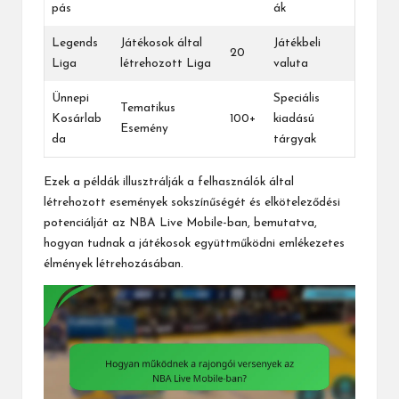
pás
ák
Legends
Játékosok által
Játékbeli
20
Liga
létrehozott Liga
valuta
Ünnepi
Speciális
Tematikus
Kosárlab
100+
kiadású
Esemény
da
tárgyak
Ezek a példák illusztrálják a felhasználók által
létrehozott események sokszínűségét és elköteleződési
potenciálját az NBA Live Mobile-ban, bemutatva,
hogyan tudnak a játékosok együttműködni emlékezetes
élmények létrehozásában.