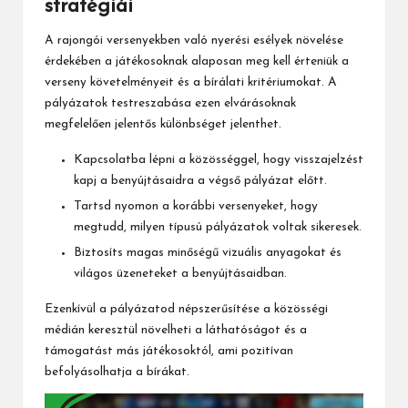
stratégiái
A rajongói versenyekben való nyerési esélyek növelése
érdekében a játékosoknak alaposan meg kell érteniük a
verseny követelményeit és a bírálati kritériumokat. A
pályázatok testreszabása ezen elvárásoknak
megfelelően jelentős különbséget jelenthet.
Kapcsolatba lépni a közösséggel, hogy visszajelzést
kapj a benyújtásaidra a végső pályázat előtt.
Tartsd nyomon a korábbi versenyeket, hogy
megtudd, milyen típusú pályázatok voltak sikeresek.
Biztosíts magas minőségű vizuális anyagokat és
világos üzeneteket a benyújtásaidban.
Ezenkívül a pályázatod népszerűsítése a közösségi
médián keresztül növelheti a láthatóságot és a
támogatást más játékosoktól, ami pozitívan
befolyásolhatja a bírákat.