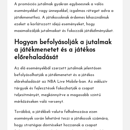
A promóciós jutalmak gyakran egybeesnek a valós
eseményekkel vagy ünnepekkel, izgalmas réteget adva a
játékmenethez. A játékosoknak érdemes kihasználniuk
ezeket a korlátozott idejű eseményeket, hogy
maximalizálják jutalmaikat és fokozzák játékélményüket.
Hogyan befolyásolják a jutalmak
a játékmenetet és a játékos
előrehaladását
Az élő eseményekből szerzett jutalmak jelentősen
befolyásolhatják a játékmenetet és a játékos
előrehaladását az NBA Live Mobile-ban. Az exkluzív
tárgyak és fejlesztések fokozhatják a csapat
teljesítményét, megkönnyítve a magasabb szintű
mérkőzéseken való versenyt.
Továbbá, a játékbeli valuta felhalmozása ezen
események során lehetővé teszi a játékosok számára,
hogy stratégiai döntéseket hozzanak a csapat