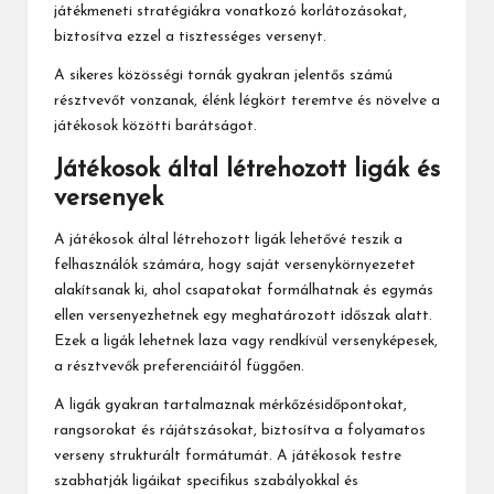
játékmeneti stratégiákra vonatkozó korlátozásokat,
biztosítva ezzel a tisztességes versenyt.
A sikeres közösségi tornák gyakran jelentős számú
résztvevőt vonzanak, élénk légkört teremtve és növelve a
játékosok közötti barátságot.
Játékosok által létrehozott ligák és
versenyek
A játékosok által létrehozott ligák lehetővé teszik a
felhasználók számára, hogy saját versenykörnyezetet
alakítsanak ki, ahol csapatokat formálhatnak és egymás
ellen versenyezhetnek egy meghatározott időszak alatt.
Ezek a ligák lehetnek laza vagy rendkívül versenyképesek,
a résztvevők preferenciáitól függően.
A ligák gyakran tartalmaznak mérkőzésidőpontokat,
rangsorokat és rájátszásokat, biztosítva a folyamatos
verseny strukturált formátumát. A játékosok testre
szabhatják ligáikat specifikus szabályokkal és