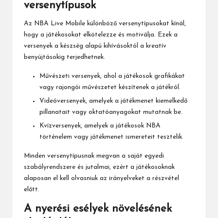
versenytípusok
Az NBA Live Mobile különböző versenytípusokat kínál,
hogy a játékosokat elkötelezze és motiválja. Ezek a
versenyek a készség alapú kihívásoktól a kreatív
benyújtásokig terjedhetnek.
Művészeti versenyek, ahol a játékosok grafikákat
vagy rajongói művészetet készítenek a játékról.
Videóversenyek, amelyek a játékmenet kiemelkedő
pillanatait vagy oktatóanyagokat mutatnak be.
Kvízversenyek, amelyek a játékosok NBA
történelem vagy játékmenet ismereteit tesztelik.
Minden versenytípusnak megvan a saját egyedi
szabályrendszere és jutalmai, ezért a játékosoknak
alaposan el kell olvasniuk az irányelveket a részvétel
előtt.
A nyerési esélyek növelésének