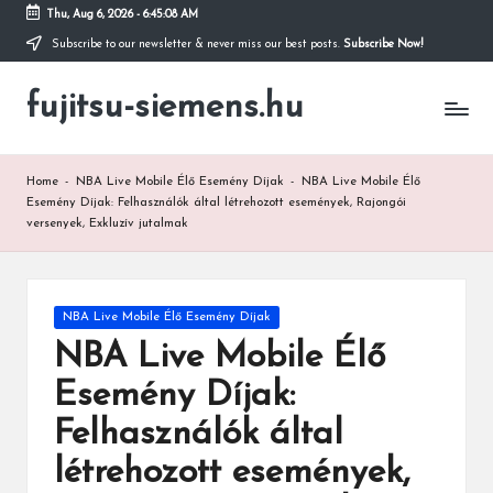
Thu, Aug 6, 2026
-
6:45:09 AM
Subscribe to our newsletter & never miss our best posts.
Subscribe Now!
Skip
to
fujitsu-siemens.hu
content
Home
-
NBA Live Mobile Élő Esemény Díjak
-
NBA Live Mobile Élő
Esemény Díjak: Felhasználók által létrehozott események, Rajongói
versenyek, Exkluzív jutalmak
Posted
NBA Live Mobile Élő Esemény Díjak
in
NBA Live Mobile Élő
Esemény Díjak:
Felhasználók által
létrehozott események,