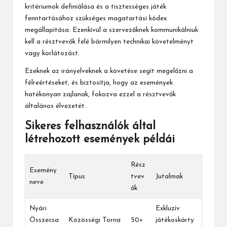
kritériumok definiálása és a tisztességes játék
fenntartásához szükséges magatartási kódex
megállapítása. Ezenkívül a szervezőknek kommunikálniuk
kell a résztvevők felé bármilyen technikai követelményt
vagy korlátozást.
Ezeknek az irányelveknek a követése segít megelőzni a
félreértéseket, és biztosítja, hogy az események
hatékonyan zajlanak, fokozva ezzel a résztvevők
általános élvezetét.
Sikeres felhasználók által
létrehozott események példái
Rész
Esemény
Típus
tvev
Jutalmak
neve
ők
Nyári
Exkluzív
Összecsa
Közösségi Torna
50+
játékoskárty