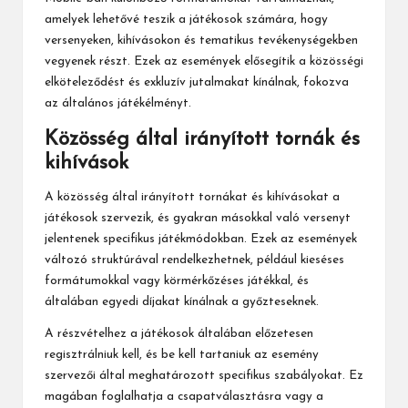
amelyek lehetővé teszik a játékosok számára, hogy
versenyeken, kihívásokon és tematikus tevékenységekben
vegyenek részt. Ezek az események elősegítik a közösségi
elköteleződést és exkluzív jutalmakat kínálnak, fokozva
az általános játékélményt.
Közösség által irányított tornák és
kihívások
A közösség által irányított tornákat és kihívásokat a
játékosok szervezik, és gyakran másokkal való versenyt
jelentenek specifikus játékmódokban. Ezek az események
változó struktúrával rendelkezhetnek, például kieséses
formátumokkal vagy körmérkőzéses játékkal, és
általában egyedi díjakat kínálnak a győzteseknek.
A részvételhez a játékosok általában előzetesen
regisztrálniuk kell, és be kell tartaniuk az esemény
szervezői által meghatározott specifikus szabályokat. Ez
magában foglalhatja a csapatválasztásra vagy a