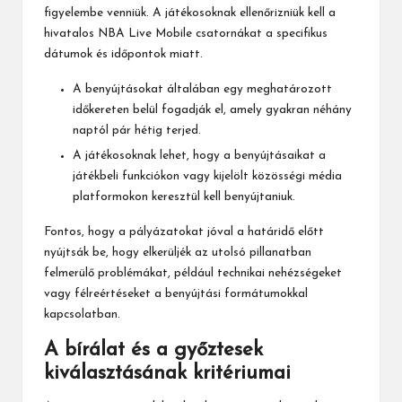
figyelembe venniük. A játékosoknak ellenőrizniük kell a
hivatalos NBA Live Mobile csatornákat a specifikus
dátumok és időpontok miatt.
A benyújtásokat általában egy meghatározott
időkereten belül fogadják el, amely gyakran néhány
naptól pár hétig terjed.
A játékosoknak lehet, hogy a benyújtásaikat a
játékbeli funkciókon vagy kijelölt közösségi média
platformokon keresztül kell benyújtaniuk.
Fontos, hogy a pályázatokat jóval a határidő előtt
nyújtsák be, hogy elkerüljék az utolsó pillanatban
felmerülő problémákat, például technikai nehézségeket
vagy félreértéseket a benyújtási formátumokkal
kapcsolatban.
A bírálat és a győztesek
kiválasztásának kritériumai