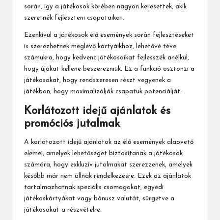
során, így a játékosok körében nagyon keresettek, akik
szeretnék fejleszteni csapataikat.
Ezenkívül a játékosok élő események során fejlesztéseket
is szerezhetnek meglévő kártyáikhoz, lehetővé téve
számukra, hogy kedvenc játékosaikat fejlesszék anélkül,
hogy újakat kellene beszerezniük. Ez a funkció ösztönzi a
játékosokat, hogy rendszeresen részt vegyenek a
játékban, hogy maximalizálják csapatuk potenciálját.
Korlátozott idejű ajánlatok és
promóciós jutalmak
A
korlátozott idejű ajánlatok
az élő események alapvető
elemei, amelyek lehetőséget biztosítanak a játékosok
számára, hogy exkluzív jutalmakat szerezzenek, amelyek
később már nem állnak rendelkezésre. Ezek az ajánlatok
tartalmazhatnak speciális csomagokat, egyedi
játékoskártyákat vagy bónusz valutát, sürgetve a
játékosokat a részvételre.