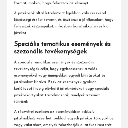
formátumokkal, hogy fokozzák az élményt.
A játékosok által létrehozott ligákban való részvétel
közösségi érzést teremt, és ösztönzi a játékosokat, hogy
fejlesszék készségeiket, miközben barátaikkal élvezik a
játékot.
Speciális tematikus események és
szezonális tevékenységek
A speciális tematikus események és szezonális
tevékenységek célja, hogy egybeessenek a valós
eseményekkel vagy ünnepekkel,
egyedi kihívások
at és
jutalmakat kínálva. Ezek az események gyakran
korlátozott ideig elérhető játékmódokat vagy speciális
játékoskártyákat tartalmaznak, amelyek a témát
tükrözik.
A részvétel ezekben az eseményekben exkluzív
jutalmakhoz vezethet, például egyedi játékos tárgyakhoz
vagy valutához, amelyek fokozhatják a játékos rosterét.