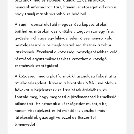
osztanak meg és tippeket adnak. Ez az interakció
nemcsak informáltan tart, hanem lehetőséget ad arra is,
hogy tanulj mások sikereiből és hibáiból.
A saját tapasztalataid megosztása kapcsolatokat
építhet és másokat ösztönözhet. Legyen szó egy friss
győzelemről vagy egy kihívást jelentő eseményről való
beszélgetésről, a te meglátásaid segíthetnek a többi
játékosnak. Ezenkívül a közösségi beszélgetésekben való
részvétel együttműködésekhez vezethet a közelgő
események stratégiáiról.
A közösségi média platformok kihasználása fokozhatja
az elköteleződést. Kövesd a hivatalos NBA Live Mobile
fiókokat a bejelentések és frissítések érdekében, és
fontold meg, hogy megoszd a játékmeneted kiemelkedő
pillanatait. Ez nemcsak a készségeidet mutatja be,
hanem visszajelzést és interakciót is vonzhat más
játékosoktól, gazdagítva ezzel az összesített
élményedet.