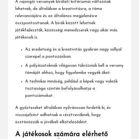
A
rajongói versenyek
bírálati kritériumai változóak
lehetnek, de általában a kreativitásra, a téma
relevanciájára és az általános megjelenésre
összpontosítanak. A bírák között lehetnek
játékfejlesztők, közösségi menedzserek vagy akár más
játékosok is.
Az eredetiség és a kreativitás gyakran nagy súllyal
szerepel a pontozásban.
A pályázatoknak világosan tükrözniük kell a verseny
témáját ahhoz, hogy figyelembe vegyék őket.
A technikai minőség, például a képek vagy videók
tisztasága szintén befolyásolhatja a
pontszámokat.
A győzteseket általában nyilvánosan hirdetik ki, és
visszajelzést adhatnak a résztvevőknek, hogy
ösztönözzék a jövőbeli elköteleződést.
A játékosok számára elérhető