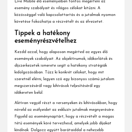
Live Mobile élő eseményeiben fontos megérteni az
esemény szabályait és világos célokat kitűzni. A
közösséggel való kapcsolattartás és a jutalmak nyomon
követése fokozhatja a részvételt és az élvezetet.
Tippek a hatékony
eseményrészvételhez
Kezdd azzal, hogy alaposan megérted az egyes élő
események szabályait. Az objektívumok, időkorlátok és
díjszerkezetek ismerete segít a hatékony stratégiák
kidolgozásában. Tűzz ki konkrét célokat, hogy mit
szeretnél elérni, legyen szó egy bizonyos számú jutalom
megszerzéséről vagy kihívások teljesítéséről egy
időkereten belül.
Aktívan vegyél részt a versenyeken és kihívásokban, hogy
növeld az esélyeidet az exkluzív jutalmak megnyerésére.
Figyeld az eseménynaptárt, hogy a részvételt a magas
tétű események köré tervezhesd, amelyek jobb díjakat
kínálnak. Dolgozz együtt barátaiddal a nehezebb