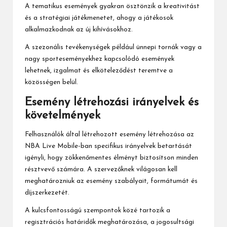
A tematikus események gyakran ösztönzik a kreativitást
és a stratégiai játékmenetet, ahogy a játékosok
alkalmazkodnak az új kihívásokhoz.
A szezonális tevékenységek például ünnepi tornák vagy a
nagy sporteseményekhez kapcsolódó események
lehetnek, izgalmat és elköteleződést teremtve a
közösségen belül.
Esemény létrehozási irányelvek és
követelmények
Felhasználók által létrehozott esemény létrehozása az
NBA Live
Mobile-ban specifikus irányelvek betartását
igényli, hogy zökkenőmentes élményt biztosítson minden
résztvevő számára. A szervezőknek világosan kell
meghatározniuk az esemény szabályait, formátumát és
díjszerkezetét.
A kulcsfontosságú szempontok közé tartozik a
regisztrációs határidők meghatározása, a jogosultsági