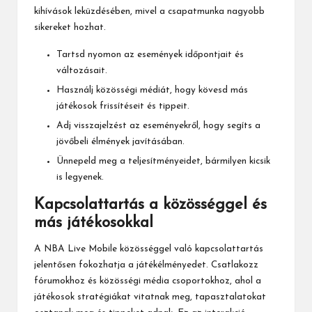
kihívások leküzdésében, mivel a csapatmunka nagyobb
sikereket hozhat.
Tartsd nyomon az események időpontjait és
változásait.
Használj közösségi médiát, hogy kövesd más
játékosok frissítéseit és tippeit.
Adj visszajelzést az eseményekről, hogy segíts a
jövőbeli élmények javításában.
Ünnepeld meg a teljesítményeidet, bármilyen kicsik
is legyenek.
Kapcsolattartás a közösséggel és
más játékosokkal
A NBA Live Mobile közösséggel való kapcsolattartás
jelentősen fokozhatja a játékélményedet. Csatlakozz
fórumokhoz és közösségi média csoportokhoz, ahol a
játékosok stratégiákat vitatnak meg, tapasztalatokat