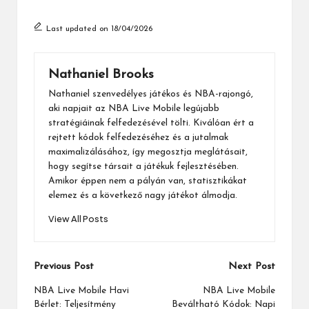
Last updated on 18/04/2026
Nathaniel Brooks
Nathaniel szenvedélyes játékos és NBA-rajongó,
aki napjait az NBA Live Mobile legújabb
stratégiáinak felfedezésével tölti. Kiválóan ért a
rejtett kódok felfedezéséhez és a jutalmak
maximalizálásához, így megosztja meglátásait,
hogy segítse társait a játékuk fejlesztésében.
Amikor éppen nem a pályán van, statisztikákat
elemez és a következő nagy játékot álmodja.
View All Posts
Post
Previous Post
Next Post
navigation
NBA Live Mobile Havi
NBA Live Mobile
Bérlet: Teljesítmény
Beváltható Kódok: Napi