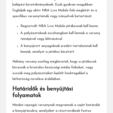
belépési követelményeknek. Ezek gyakran magukban
foglalják egy aktív NBA Live Mobile fiók meglétét és a
specifikus versenytémák vagy irányelvek betartását.
Regisztrált NBA Live Mobile játékosnak kell lennie.
A pályázatoknak összhangban kell lenniük a verseny
témájával vagy kihívásával.
A benyújtott anyagoknak eredeti tartalomnak kell
lenniük, amelyet a játékos készített.
Néhány verseny esetleg megköveteli, hogy a játékosok
kövessék a hivatalos közösségi média fiókokat, vagy
osszák meg pályázataikat kijelölt hashtagekkel a
láthatóság növelése érdekében.
Határidők és benyújtási
folyamatok
Minden rajongói versenynek megvannak a saját határidői
a benyújtásokra, amelyeket a résztvevőknek fontos