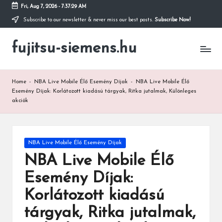
Fri, Aug 7, 2026
-
7:37:30 AM
Subscribe to our newsletter & never miss our best posts.
Subscribe Now!
Skip
to
fujitsu-siemens.hu
content
Home
-
NBA Live Mobile Élő Esemény Díjak
-
NBA Live Mobile Élő
Esemény Díjak: Korlátozott kiadású tárgyak, Ritka jutalmak, Különleges
akciók
Posted
NBA Live Mobile Élő Esemény Díjak
in
NBA Live Mobile Élő
Esemény Díjak:
Korlátozott kiadású
tárgyak, Ritka jutalmak,