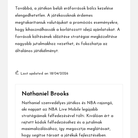
Továbbá, a játékon belüli erőforrások bölcs kezelése
elengedhetetlen. A játékosoknak érdemes
megtakarítaniuk valutájukat a promóciós eseményekre,
hogy kihasználhassák a korlátozott idejű ajánlatokat. A
források költésének időzítése stratégiai megközelítése
nagyobb jutalmakhoz vezethet, és fokozhatja az
általános játékélményt.
Last updated on 18/04/2026
Nathaniel Brooks
Nathaniel szenvedélyes játékos és NBA-rajongó,
aki napjait az NBA Live Mobile legújabb
stratégiáinak felfedezésével tölti. Kiválóan ért a
rejtett kódok felfedezéséhez és a jutalmak
maximalizálásához, így megosztja meglátásait,
hogy segítse társait a játékuk fejlesztésében.