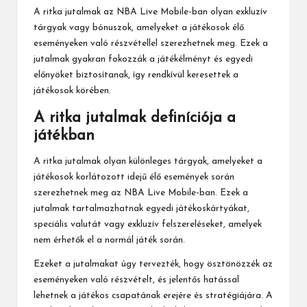
A ritka jutalmak az NBA Live Mobile-ban olyan exkluzív
tárgyak vagy bónuszok, amelyeket a játékosok élő
eseményeken való részvétellel szerezhetnek meg. Ezek a
jutalmak gyakran fokozzák a játékélményt és egyedi
előnyöket biztosítanak, így rendkívül keresettek a
játékosok körében.
A ritka jutalmak definíciója a
játékban
A ritka jutalmak olyan különleges tárgyak, amelyeket a
játékosok korlátozott idejű élő események során
szerezhetnek meg az NBA Live Mobile-ban. Ezek a
jutalmak tartalmazhatnak egyedi játékoskártyákat,
speciális valutát vagy exkluzív felszereléseket, amelyek
nem érhetők el a normál játék során.
Ezeket a jutalmakat úgy tervezték, hogy ösztönözzék az
eseményeken való részvételt, és jelentős hatással
lehetnek a játékos csapatának erejére és stratégiájára. A