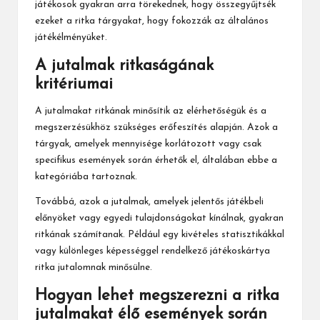
játékosok gyakran arra törekednek, hogy összegyűjtsék
ezeket a ritka tárgyakat, hogy fokozzák az általános
játékélményüket.
A jutalmak ritkaságának
kritériumai
A jutalmakat ritkának minősítik az elérhetőségük és a
megszerzésükhöz szükséges erőfeszítés alapján. Azok a
tárgyak, amelyek mennyisége korlátozott vagy csak
specifikus események során érhetők el, általában ebbe a
kategóriába tartoznak.
Továbbá, azok a jutalmak, amelyek jelentős játékbeli
előnyöket vagy egyedi tulajdonságokat kínálnak, gyakran
ritkának számítanak. Például egy kivételes statisztikákkal
vagy különleges képességgel rendelkező játékoskártya
ritka jutalomnak minősülne.
Hogyan lehet megszerezni a ritka
jutalmakat élő események során