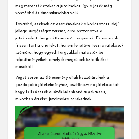
megszerezzék ezeket a jutalmakat, így a játék még
vonzóbbá és dinamikusabbá válik.
Továbbá, ezeknek az eseményeknek a korlátozott idejű
jellege sürgősséget teremt, arra ösztönözve a
játékosokat, hogy aktívan részt vegyenek. Ez nemcsak
frissen tartja a játékot, hanem lehetővé teszi a játékosok
számára, hogy egyedi tárgyakkal mutassák be
teljesítményeiket, amelyek megkülönböztetik őket
másoktól.
Végső soron az élő esemény díjak hozzájárulnak a
gazdagabb játékélményhez, ösztönözve a játékosokat,
hogy felfedezzék a játék különböző aspektusait,
miközben értékes jutalmakra törekednek.