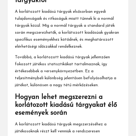
tárgyaktól
A korlátozott kiadású tárgyak elsősorban egyedi
tulajdonságaik és ritkaságuk miatt tűnnek ki a normál
tárgyak közül. Míg a normál tárgyak a standard játék
során megszerezhetők, a korlátozott kiadásúak gyakran
specifikus eseményekhez kötődnek, és meghatározott
elérhetőségi időszakkal rendelkeznek.
Továbbá, a korlátozott
kiadású tárgyak
jellemzően
fokozott játékos statisztikákat tartalmaznak, így
értékesebbek a versenykörnyezetben. Ez a
teljesítménybeli különbség jelentősen befolyásolhatja a
játékot, különösen a nagy tétű mérkőzéseken.
Hogyan lehet megszerezni a
korlátozott kiadású tárgyakat élő
események során
A korlátozott kiadású tárgyak megszerzéséhez a
játékosoknak részt kell venniük a rendszeresen