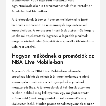
eseményeket vagy népszerű márkákkal való
együttműködéseket is tartalmazhatnak, friss tartalmat
és jutalmakat biztosítva.
A játékosoknak érdemes figyelemmel kísérniük a játék
hivatalos csatornáit az új események bejelentéseivel
kapcsolatban. A rendszeres frissítések biztosítják, hogy a
játékosok tájékozottak legyenek a legújabb jutalmak
megszerzésének lehetőségeiről és a speciális kihívásokban
való részvételről.
Hogyan működnek a promóciók az
NBA Live Mobile-ban
A promóciók az NBA Live Mobile-ban jellemzően
specifikus kihívások teljesítését vagy korlátozott idejű
eseményeken való részvételt igényelnek a jutalmak
megszerzéséhez. A játékosoknak el kell érniük bizonyos
célokat, például meg kell nyerniük egy meghatározott
számú mérkőzést vagy pontokat kell szerezniük egy
időkereten belül. Minden promóciónak megvannak a saját