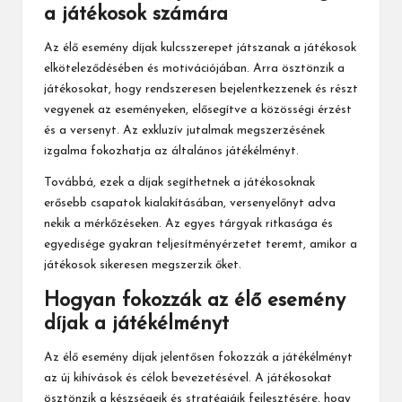
a játékosok számára
Az élő esemény díjak kulcsszerepet játszanak a játékosok
elköteleződésében és motivációjában. Arra ösztönzik a
játékosokat, hogy rendszeresen bejelentkezzenek és részt
vegyenek az eseményeken, elősegítve a közösségi érzést
és a versenyt. Az exkluzív jutalmak megszerzésének
izgalma fokozhatja az általános játékélményt.
Továbbá, ezek a díjak segíthetnek a játékosoknak
erősebb csapatok kialakításában, versenyelőnyt adva
nekik a mérkőzéseken. Az egyes tárgyak ritkasága és
egyedisége gyakran teljesítményérzetet teremt, amikor a
játékosok sikeresen megszerzik őket.
Hogyan fokozzák az élő esemény
díjak a játékélményt
Az
élő esemény díjak
jelentősen fokozzák a játékélményt
az új kihívások és célok bevezetésével. A játékosokat
ösztönzik a készségeik és stratégiáik fejlesztésére, hogy