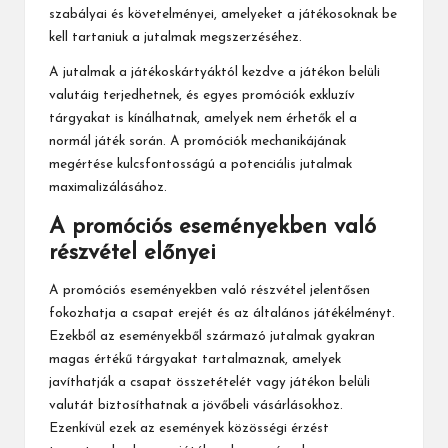
szabályai és követelményei, amelyeket a játékosoknak be
kell tartaniuk a jutalmak megszerzéséhez.
A jutalmak a játékoskártyáktól kezdve a játékon belüli
valutáig terjedhetnek, és egyes promóciók exkluzív
tárgyakat is kínálhatnak, amelyek nem érhetők el a
normál játék során. A promóciók mechanikájának
megértése kulcsfontosságú a potenciális jutalmak
maximalizálásához.
A promóciós eseményekben való
részvétel előnyei
A promóciós eseményekben való részvétel jelentősen
fokozhatja a csapat erejét és az általános játékélményt.
Ezekből az eseményekből származó jutalmak gyakran
magas értékű tárgyakat tartalmaznak, amelyek
javíthatják a csapat összetételét vagy játékon belüli
valutát biztosíthatnak a jövőbeli vásárlásokhoz.
Ezenkívül ezek az események közösségi érzést