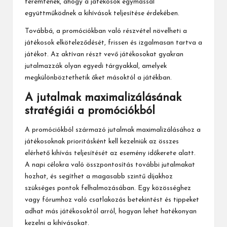
teremtenek, ahogy a játékosok egymással
együttműködnek a kihívások teljesítése érdekében.
Továbbá, a promóciókban való részvétel növelheti a
játékosok elköteleződését, frissen és izgalmasan tartva a
játékot. Az aktívan részt vevő játékosokat gyakran
jutalmazzák olyan egyedi tárgyakkal, amelyek
megkülönböztethetik őket másoktól a játékban.
A jutalmak maximalizálásának
stratégiái a promóciókból
A promóciókból származó jutalmak maximalizálásához a
játékosoknak prioritásként kell kezelniük az összes
elérhető kihívás teljesítését az esemény időkerete alatt.
A napi célokra való összpontosítás további jutalmakat
hozhat, és segíthet a magasabb szintű díjakhoz
szükséges pontok felhalmozásában. Egy közösséghez
vagy fórumhoz való csatlakozás betekintést és tippeket
adhat más játékosoktól arról, hogyan lehet hatékonyan
kezelni a kihívásokat.