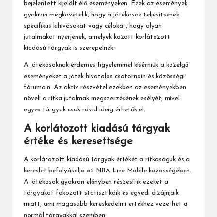
bejelentett kijelölt élő eseményeken. Ezek az események
gyakran megkövetelik, hogy a játékosok teljesítsenek
specifikus kihívásokat vagy célokat, hogy olyan
jutalmakat nyerjenek, amelyek között korlátozott
kiadású tárgyak is szerepelnek.
A játékosoknak érdemes figyelemmel kísérniük a közelgő
eseményeket a játék hivatalos csatornáin és közösségi
fórumain. Az aktív részvétel ezekben az eseményekben
növeli a ritka jutalmak megszerzésének esélyét, mivel
egyes tárgyak csak rövid ideig érhetők el.
A korlátozott kiadású tárgyak
értéke és keresettsége
A korlátozott kiadású tárgyak értékét a ritkaságuk és a
kereslet befolyásolja az NBA Live Mobile közösségében.
A játékosok gyakran előnyben részesítik ezeket a
tárgyakat fokozott statisztikáik és egyedi dizájnjaik
miatt, ami magasabb kereskedelmi értékhez vezethet a
normál tárgyakkal szemben.