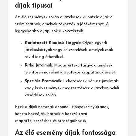
díjak típusai
Az élő események során a játékosok különféle díjakra
számíthatnak, amelyek fokozzák a játékélményt. A
leggyakoribb díjtípusok a következők:
Korlátozott Kiadású Tárgyak:
Olyan egyedi
játékoskártyák vagy felszerelések, amelyek csak
rövid ideig érhetők el.
Ritka Jutalmak:
Magas értékű tárgyak, amelyek
jelentősen növelhetik a játékos csapatának erejét.
Speciális Promóciók:
Lehetőségek
bónusz jutalmak
vagy kedvezmények megszerzésére a játékon belüli
vásárlások során.
Ezek a díjak nemcsak azonnali előnyöket nyújtanak,
hanem hozzájárulhatnak a hosszú távú
csapatfejlesztéshez és stratégiához is.
Az élő esemény díjak fontossága