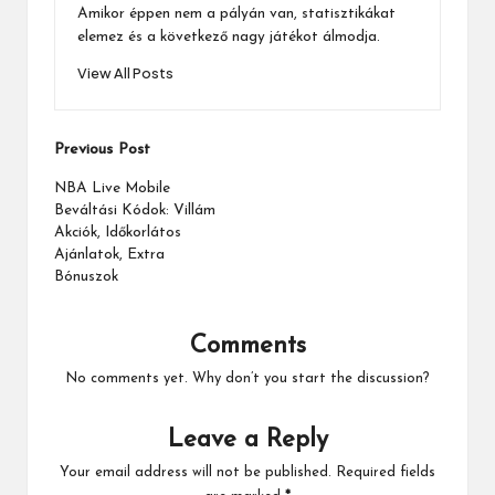
Amikor éppen nem a pályán van, statisztikákat
elemez és a következő nagy játékot álmodja.
View All Posts
Post
Previous Post
navigation
NBA Live Mobile
Beváltási Kódok: Villám
Akciók, Időkorlátos
Ajánlatok, Extra
Bónuszok
Comments
No comments yet. Why don’t you start the discussion?
Leave a Reply
Your email address will not be published.
Required fields