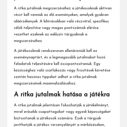
A ritka jutalmak megszerzéséhez a játékosoknak aktívan
részt kell venniük az élő eseményeken, amelyek gyakran
időérzékenyek. A kihívásokban való részvétel, specifikus
célok teljesítése vagy magas pontszámok elérése
vezethet ezeknek az exkluzív tárgyaknak a
megszerzéséhez.
A játékosoknak rendszeresen ellenőrizniük kell az
eseménynaptárt, és a legmagasabb jutalmakat hozó
feladatok teljesítésére kell összpontosítaniuk. Egy
közösséghez való csatlakozás vagy frissítések követése
szintén hasznos tippeket adhat a ritka jutalmak
megszerzésének maximalizálásához.
A ritka jutalmak hatása a játékra
A ritka jutalmak jelentősen fokozhatják a játékélményt,
mivel erősebb csapattagokat vagy egyedi képességeket
biztosítanak a játékosok számára. Ezek a tárgyak
javíthatják a játékos versenyelőnyét a mérkőzéseken,