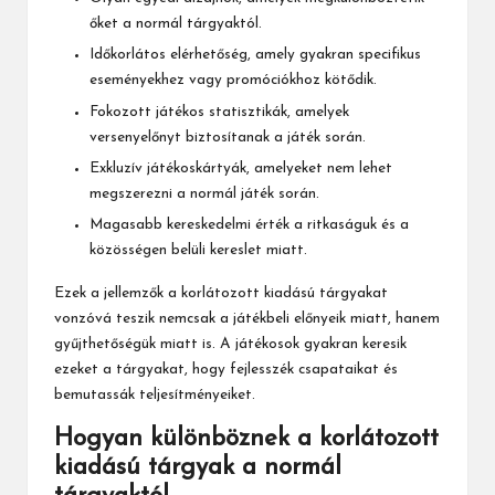
őket a normál tárgyaktól.
Időkorlátos elérhetőség, amely gyakran specifikus
eseményekhez vagy promóciókhoz kötődik.
Fokozott játékos statisztikák, amelyek
versenyelőnyt biztosítanak a játék során.
Exkluzív játékoskártyák, amelyeket nem lehet
megszerezni a normál játék során.
Magasabb kereskedelmi érték a ritkaságuk és a
közösségen belüli kereslet miatt.
Ezek a jellemzők a korlátozott kiadású tárgyakat
vonzóvá teszik nemcsak a játékbeli előnyeik miatt, hanem
gyűjthetőségük miatt is. A játékosok gyakran keresik
ezeket a tárgyakat, hogy fejlesszék csapataikat és
bemutassák teljesítményeiket.
Hogyan különböznek a korlátozott
kiadású tárgyak a normál