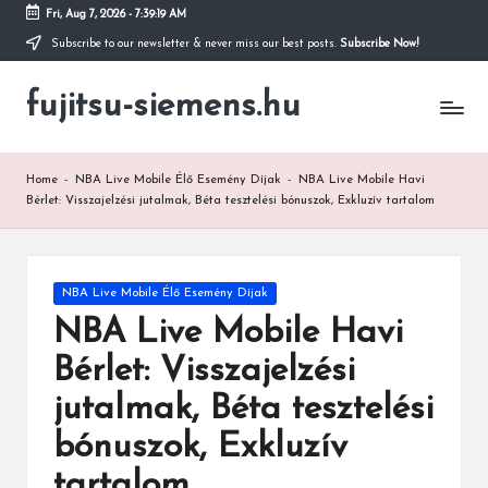
Fri, Aug 7, 2026
-
7:39:19 AM
Subscribe to our newsletter & never miss our best posts.
Subscribe Now!
Skip
to
fujitsu-siemens.hu
content
Home
-
NBA Live Mobile Élő Esemény Díjak
-
NBA Live Mobile Havi
Bérlet: Visszajelzési jutalmak, Béta tesztelési bónuszok, Exkluzív tartalom
Posted
NBA Live Mobile Élő Esemény Díjak
in
NBA Live Mobile Havi
Bérlet: Visszajelzési
jutalmak, Béta tesztelési
bónuszok, Exkluzív
tartalom