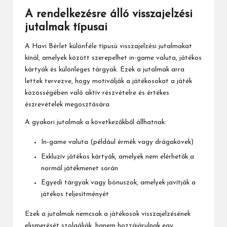
A rendelkezésre álló visszajelzési
jutalmak típusai
A Havi Bérlet különféle típusú visszajelzési jutalmakat
kínál, amelyek között szerepelhet in-game valuta, játékos
kártyák és különleges tárgyak. Ezek a jutalmak arra
lettek tervezve, hogy motiválják a játékosokat a játék
közösségében való aktív részvételre és értékes
észrevételek megosztására.
A gyakori jutalmak a következőkből állhatnak:
In-game valuta (például érmék vagy drágakövek)
Exkluzív játékos kártyák, amelyek nem elérhetők a
normál játékmenet során
Egyedi tárgyak vagy bónuszok, amelyek javítják a
játékos teljesítményét
Ezek a jutalmak nemcsak a játékosok visszajelzésének
elismerését szolgálják, hanem hozzájárulnak egy