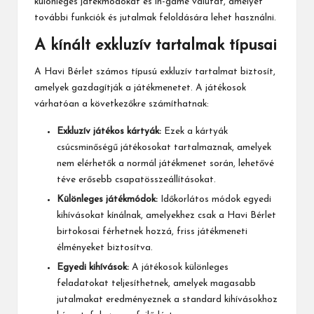
különleges játékmódokat és in-game valutát, amelyet
további funkciók és jutalmak feloldására lehet használni.
A kínált exkluzív tartalmak típusai
A Havi Bérlet számos típusú exkluzív tartalmat biztosít,
amelyek gazdagítják a játékmenetet. A játékosok
várhatóan a következőkre számíthatnak:
Exkluzív játékos kártyák:
Ezek a kártyák
csúcsminőségű játékosokat tartalmaznak, amelyek
nem elérhetők a normál játékmenet során, lehetővé
téve erősebb csapatösszeállításokat.
Különleges játékmódok:
Időkorlátos módok egyedi
kihívásokat kínálnak, amelyekhez csak a Havi Bérlet
birtokosai férhetnek hozzá, friss játékmeneti
élményeket biztosítva.
Egyedi kihívások:
A játékosok különleges
feladatokat teljesíthetnek, amelyek magasabb
jutalmakat eredményeznek a standard kihívásokhoz