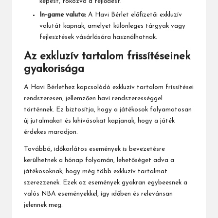
képest, fokozva a fejlődést.
In-game valuta:
A Havi Bérlet előfizetői exkluzív
valutát kapnak, amelyet különleges tárgyak vagy
fejlesztések vásárlására használhatnak.
Az exkluzív tartalom frissítéseinek
gyakorisága
A Havi Bérlethez kapcsolódó
exkluzív tartalom
frissítései
rendszeresen, jellemzően havi rendszerességgel
történnek. Ez biztosítja, hogy a játékosok folyamatosan
új jutalmakat és kihívásokat kapjanak, hogy a játék
érdekes maradjon.
Továbbá, időkorlátos események is bevezetésre
kerülhetnek a hónap folyamán, lehetőséget adva a
játékosoknak, hogy még több exkluzív tartalmat
szerezzenek. Ezek az események gyakran egybeesnek a
valós NBA eseményekkel, így időben és relevánsan
jelennek meg.