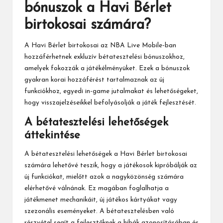
bónuszok a Havi Bérlet
birtokosai számára?
A Havi Bérlet birtokosai az NBA Live Mobile-ban
hozzáférhetnek exkluzív bétatesztelési bónuszokhoz,
amelyek fokozzák a játékélményüket. Ezek a bónuszok
gyakran korai hozzáférést tartalmaznak az új
funkciókhoz, egyedi in-game jutalmakat és lehetőségeket,
hogy visszajelzéseikkel befolyásolják a játék fejlesztését.
A bétatesztelési lehetőségek
áttekintése
A bétatesztelési lehetőségek a Havi Bérlet birtokosai
számára lehetővé teszik, hogy a játékosok kipróbálják az
új funkciókat, mielőtt azok a nagyközönség számára
elérhetővé válnának. Ez magában foglalhatja a
játékmenet mechanikáit, új játékos kártyákat vagy
szezonális eseményeket. A bétatesztelésben való
részvétel segít a fejlesztőknek a hibák azonosításában és