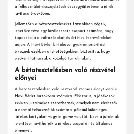
a felhasználói visszajelzések összegyűjtésében a játék
javítása érdekében.
Jellemzően a bétateszteléseket fázisokban végzik,
lehetővé téve egy kiválasztott csoport számára, hogy
tapasztalja a változásokat és értékes észrevételeket
adjon. A Havi Bérlet birtokosai gyakran prioritást
élveznek ezekben a lehetőségekben, biztosítva, hogy
elsőként láthassák a közelgő tartalmakat.
A bétatesztelésben való részvétel
előnyei
A bétatesztelésben való részvétel számos előnyt kínál a
Havi Bérlet birtokosai számára. Először is, a játékosok
exkluzív jutalmakat szerezhetnek, amelyek nem elérhetők
a normál felhasználók számára, például különleges
játékos kártyákat vagy in-game valutát. Ezek a jutalmak
jelentősen javíthatják a játékos csapatát és általános
élményét.