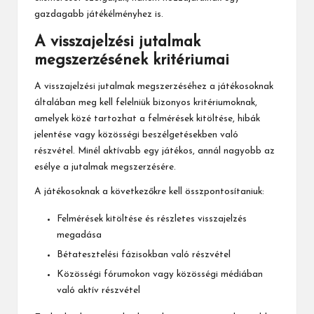
gazdagabb játékélményhez is.
A visszajelzési jutalmak
megszerzésének kritériumai
A visszajelzési jutalmak megszerzéséhez a játékosoknak
általában meg kell felelniük bizonyos kritériumoknak,
amelyek közé tartozhat a felmérések kitöltése, hibák
jelentése vagy közösségi beszélgetésekben való
részvétel. Minél aktívabb egy játékos, annál nagyobb az
esélye a jutalmak megszerzésére.
A játékosoknak a következőkre kell összpontosítaniuk:
Felmérések kitöltése és részletes visszajelzés
megadása
Bétatesztelési fázisokban való részvétel
Közösségi fórumokon vagy közösségi médiában
való aktív részvétel