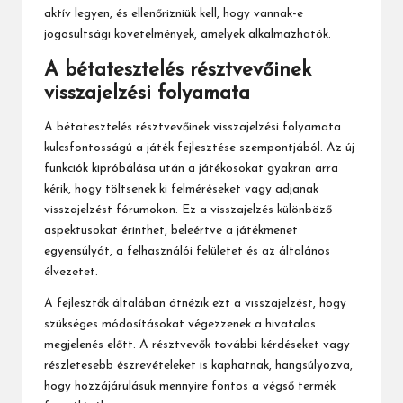
aktív legyen, és ellenőrizniük kell, hogy vannak-e
jogosultsági követelmények, amelyek alkalmazhatók.
A bétatesztelés résztvevőinek
visszajelzési folyamata
A bétatesztelés résztvevőinek visszajelzési folyamata
kulcsfontosságú a játék fejlesztése szempontjából. Az
új
funkciók
kipróbálása után a játékosokat gyakran arra
kérik, hogy töltsenek ki felméréseket vagy adjanak
visszajelzést fórumokon. Ez a visszajelzés különböző
aspektusokat érinthet, beleértve a játékmenet
egyensúlyát, a felhasználói felületet és az általános
élvezetet.
A fejlesztők általában átnézik ezt a visszajelzést, hogy
szükséges módosításokat végezzenek a hivatalos
megjelenés előtt. A résztvevők további kérdéseket vagy
részletesebb észrevételeket is kaphatnak, hangsúlyozva,
hogy hozzájárulásuk mennyire fontos a végső termék