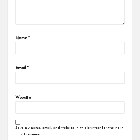
Name
*
Email
*
Website
Save my name, email, and website in this browser for the next
time I comment.