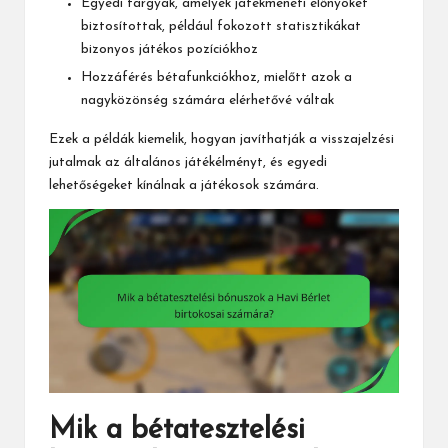
Egyedi tárgyak, amelyek játékmeneti előnyöket
biztosítottak, például fokozott statisztikákat
bizonyos játékos pozíciókhoz
Hozzáférés bétafunkciókhoz, mielőtt azok a
nagyközönség számára elérhetővé váltak
Ezek a példák kiemelik, hogyan javíthatják a visszajelzési
jutalmak az általános játékélményt, és egyedi
lehetőségeket kínálnak a játékosok számára.
Mik a bétatesztelési