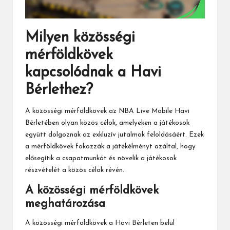
Milyen közösségi
mérföldkövek
kapcsolódnak a Havi
Bérlethez?
A közösségi mérföldkövek az NBA Live Mobile Havi
Bérletében olyan közös célok, amelyeken a játékosok
együtt dolgoznak az exkluzív jutalmak feloldásáért. Ezek
a mérföldkövek fokozzák a játékélményt azáltal, hogy
elősegítik a csapatmunkát és növelik a játékosok
részvételét a közös célok révén.
A közösségi mérföldkövek
meghatározása
A közösségi mérföldkövek a Havi Bérleten belül