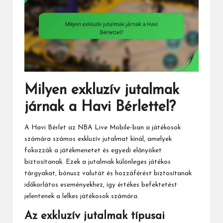
Milyen exkluzív jutalmak
járnak a Havi Bérlettel?
A Havi Bérlet az NBA Live Mobile-ban a játékosok
számára számos exkluzív jutalmat kínál, amelyek
fokozzák a játékmenetet és egyedi előnyöket
biztosítanak. Ezek a jutalmak különleges játékos
tárgyakat, bónusz valutát és hozzáférést biztosítanak
időkorlátos eseményekhez, így értékes befektetést
jelentenek a lelkes játékosok számára.
Az exkluzív jutalmak típusai