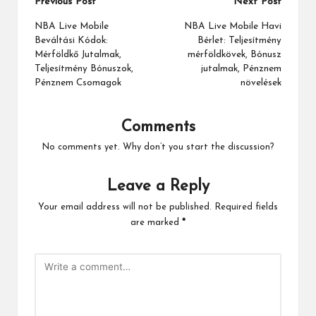
Post
Previous Post
Next Post
navigation
NBA Live Mobile
NBA Live Mobile Havi
Beváltási Kódok:
Bérlet: Teljesítmény
Mérföldkő Jutalmak,
mérföldkövek, Bónusz
Teljesítmény Bónuszok,
jutalmak, Pénznem
Pénznem Csomagok
növelések
Comments
No comments yet. Why don’t you start the discussion?
Leave a Reply
Your email address will not be published.
Required fields
are marked
*