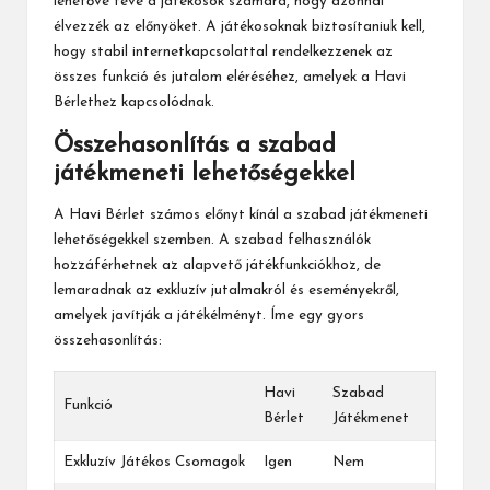
lehetővé téve a játékosok számára, hogy azonnal
élvezzék az előnyöket. A játékosoknak biztosítaniuk kell,
hogy stabil internetkapcsolattal rendelkezzenek az
összes funkció és jutalom eléréséhez, amelyek a Havi
Bérlethez kapcsolódnak.
Összehasonlítás a szabad
játékmeneti lehetőségekkel
A Havi Bérlet számos előnyt kínál a szabad játékmeneti
lehetőségekkel szemben. A szabad felhasználók
hozzáférhetnek az alapvető játékfunkciókhoz, de
lemaradnak az exkluzív jutalmakról és eseményekről,
amelyek javítják a játékélményt. Íme egy gyors
összehasonlítás:
Havi
Szabad
Funkció
Bérlet
Játékmenet
Exkluzív Játékos Csomagok
Igen
Nem