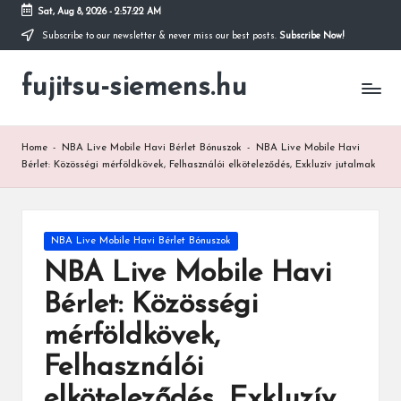
Sat, Aug 8, 2026
-
2:57:23 AM
Subscribe to our newsletter & never miss our best posts.
Subscribe Now!
Skip
to
fujitsu-siemens.hu
content
Home
-
NBA Live Mobile Havi Bérlet Bónuszok
-
NBA Live Mobile Havi
Bérlet: Közösségi mérföldkövek, Felhasználói elköteleződés, Exkluzív jutalmak
Posted
NBA Live Mobile Havi Bérlet Bónuszok
in
NBA Live Mobile Havi
Bérlet: Közösségi
mérföldkövek,
Felhasználói
elköteleződés, Exkluzív