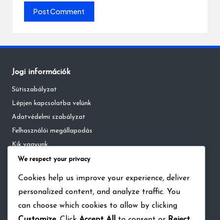
Jogi információk
Sütiszabályzat
Lépjen kapcsolatba velünk
Adatvédelmi szabályzat
Felhasználói megállapodás
Kik vagyunk
We respect your privacy
Kategóriák
Cookies help us improve your experience, deliver
personalized content, and analyze traffic. You
NBA Live Mobile Beváltható Kódok
can choose which cookies to allow by clicking
NBA Live Mobile Élő Esemény Díjak
Customize
. Click
Accept All
to consent or
Reject