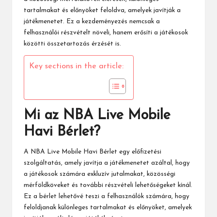
tartalmakat és előnyöket feloldva, amelyek javítják a
játékmenetet. Ez a kezdeményezés nemcsak a
felhasználói részvételt növeli, hanem erősíti a játékosok
közötti összetartozás érzését is.
Key sections in the article:
Mi az NBA Live Mobile
Havi Bérlet?
A
NBA Live Mobile
Havi Bérlet egy előfizetési
szolgáltatás, amely javítja a játékmenetet azáltal, hogy
a játékosok számára exkluzív jutalmakat, közösségi
mérföldköveket és további részvételi lehetőségeket kínál.
Ez a bérlet lehetővé teszi a felhasználók számára, hogy
feloldjanak különleges tartalmakat és előnyöket, amelyek