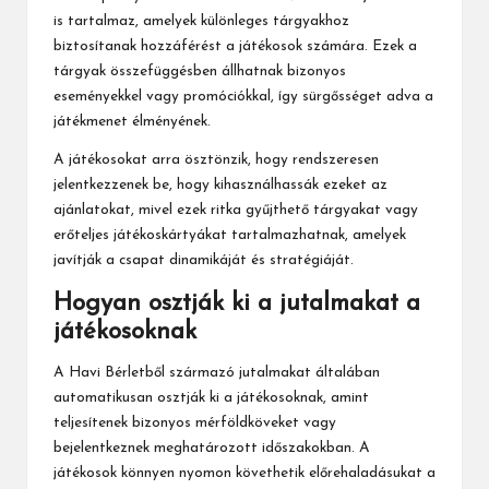
is tartalmaz, amelyek különleges tárgyakhoz
biztosítanak hozzáférést a játékosok számára. Ezek a
tárgyak összefüggésben állhatnak bizonyos
eseményekkel vagy promóciókkal, így sürgősséget adva a
játékmenet élményének.
A játékosokat arra ösztönzik, hogy rendszeresen
jelentkezzenek be, hogy kihasználhassák ezeket az
ajánlatokat, mivel ezek ritka gyűjthető tárgyakat vagy
erőteljes játékoskártyákat tartalmazhatnak, amelyek
javítják a csapat dinamikáját és stratégiáját.
Hogyan osztják ki a jutalmakat a
játékosoknak
A Havi Bérletből származó jutalmakat általában
automatikusan osztják ki a játékosoknak, amint
teljesítenek bizonyos mérföldköveket vagy
bejelentkeznek meghatározott időszakokban. A
játékosok könnyen nyomon követhetik előrehaladásukat a