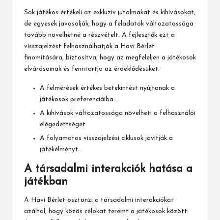
Sok játékos értékeli az exkluzív jutalmakat és kihívásokat,
de egyesek javasolják, hogy a feladatok változatossága
tovább növelhetné a részvételt. A fejlesztők ezt a
visszajelzést felhasználhatják a Havi Bérlet
finomítására, biztosítva, hogy az megfeleljen a játékosok
elvárásainak és fenntartja az érdeklődésüket.
A felmérések értékes betekintést nyújtanak a
játékosok preferenciáiba.
A kihívások változatossága növelheti a felhasználói
elégedettséget.
A folyamatos visszajelzési ciklusok javítják a
játékélményt.
A társadalmi interakciók hatása a
játékban
A Havi Bérlet ösztönzi a társadalmi interakciókat
azáltal, hogy közös célokat teremt a játékosok között.